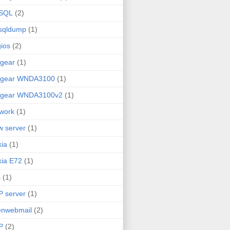
SQL
(2)
sqldump
(1)
ios
(2)
gear
(1)
tgear WNDA3100
(1)
tgear WNDA3100v2
(1)
work
(1)
 server
(1)
ia
(1)
ia E72
(1)
s
(1)
 server
(1)
enwebmail
(2)
P
(2)