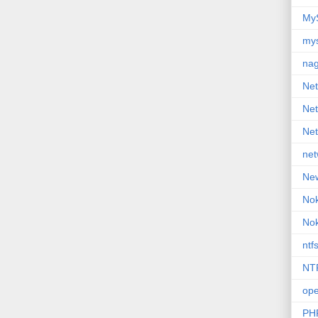
My
my
nag
Net
Ne
Ne
net
New
Nok
Nok
ntf
NTP
op
PH