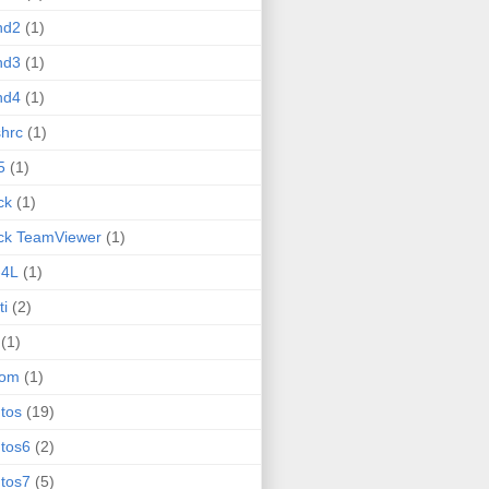
nd2
(1)
nd3
(1)
nd4
(1)
hrc
(1)
5
(1)
ck
(1)
ck TeamViewer
(1)
-4L
(1)
ti
(2)
(1)
rom
(1)
tos
(19)
tos6
(2)
tos7
(5)