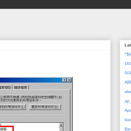
La
^$|
16
5G
AB
ali
ap_
Ap
ba
Ba