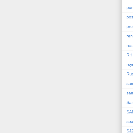
por
pos
pro
re
res
RH
rsy
Ru
sa
sa
Sa
SA
sea
SJ