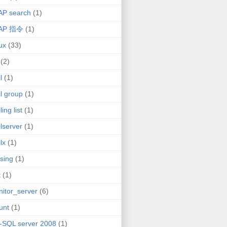
AP search
(1)
AP 指令
(1)
ux
(33)
(2)
l
(1)
l group
(1)
ing list
(1)
lserver
(1)
lx
(1)
sing
(1)
t
(1)
itor_server
(6)
unt
(1)
-SQL server 2008
(1)