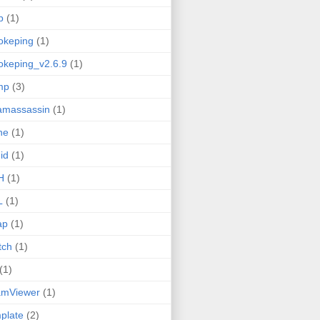
b
(1)
okeping
(1)
keping_v2.6.9
(1)
mp
(3)
amassassin
(1)
ne
(1)
id
(1)
H
(1)
L
(1)
ap
(1)
tch
(1)
(1)
amViewer
(1)
plate
(2)