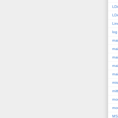
LD
LD
Lin
log
mai
mai
mail
mai
mai
mis
mit
mon
mo
MS