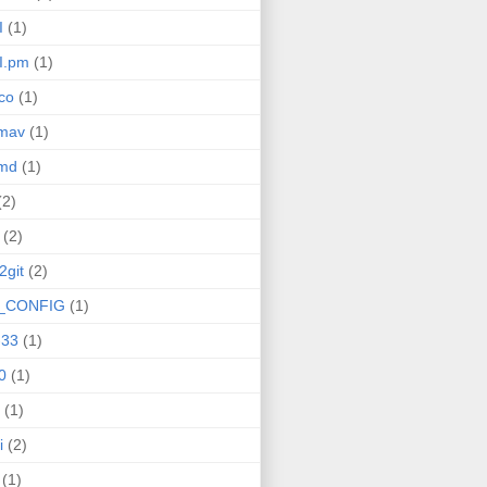
I
(1)
I.pm
(1)
co
(1)
amav
(1)
amd
(1)
(2)
(2)
2git
(2)
_CONFIG
(1)
-33
(1)
0
(1)
(1)
i
(2)
(1)