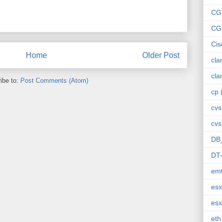
CG
CG
Cis
Home
Older Post
cl
cl
ibe to:
Post Comments (Atom)
cp
cvs
cvs
DB
DT
em
esx
esx
eth