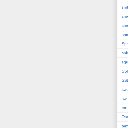
sm
sm
smo
sn
Sp
spi
squ
SS
SS
sw
swi
tar
Te
tem