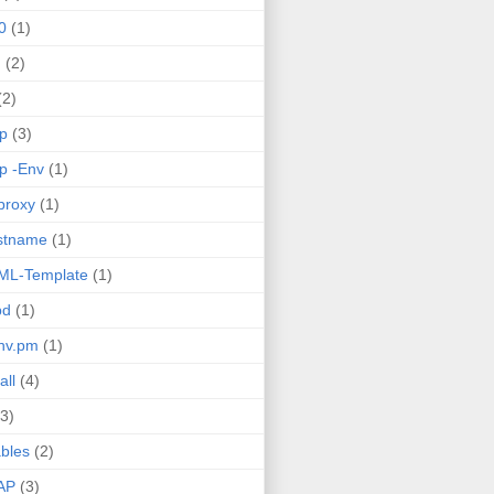
0
(1)
d
(2)
(2)
p
(3)
p -Env
(1)
proxy
(1)
stname
(1)
ML-Template
(1)
pd
(1)
nv.pm
(1)
all
(4)
(3)
ables
(2)
AP
(3)