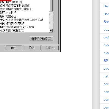
Ba
Ba
Ba
bas
big
blo
blo
BP
cac
cat
cd
cen
cen
cen