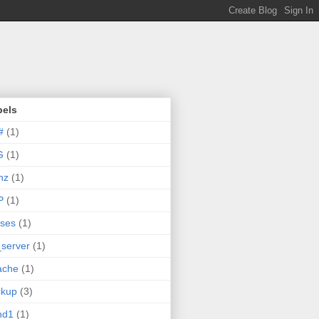
bels
#
(1)
G
(1)
hz
(1)
P
(1)
ases
(1)
server
(1)
ache
(1)
ckup
(3)
nd1
(1)