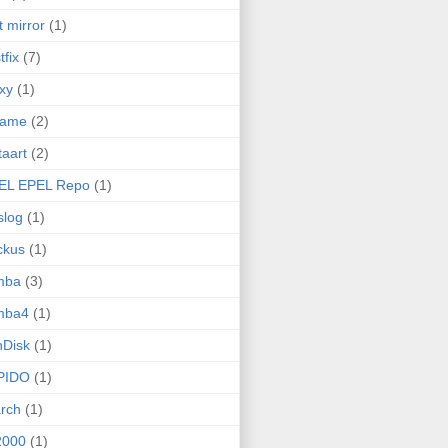
t mirror
(1)
tfix
(7)
xy
(1)
name
(2)
taart
(2)
EL EPEL Repo
(1)
slog
(1)
ckus
(1)
mba
(3)
mba4
(1)
nDisk
(1)
PIDO
(1)
rch
(1)
2000
(1)