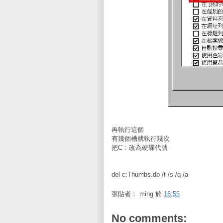
再執行這個
有幾個槽就執行幾次
把C：改為硬碟代號
del c:Thumbs.db /f /s /q /a
張貼者：
ming
於
16:55
No comments: