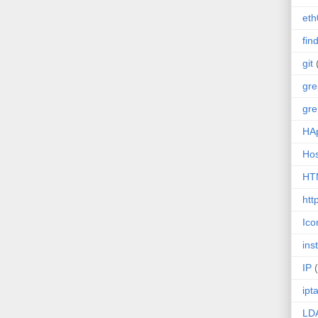
eth
fin
git
gre
gre
HA
Ho
HT
htt
Ico
inst
IP
ipt
LD